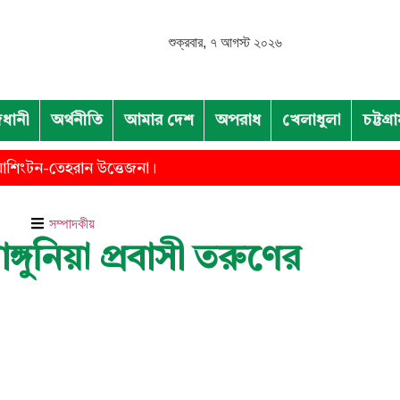
শুক্রবার, ৭ আগস্ট ২০২৬
ধানী
অর্থনীতি
আমার দেশ
অপরাধ
খেলাধুলা
চট্টগ্
য়াশিংটন-তেহরান উত্তেজনা।
সম্পাদকীয়
ঙ্গুনিয়া প্রবাসী তরুণের