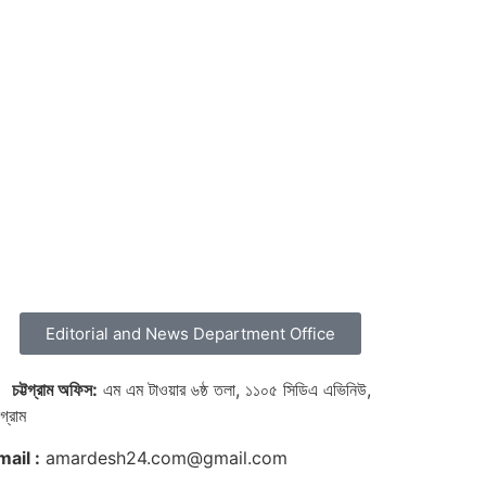
Editorial and News Department Office

চট্টগ্রাম অফিস:
এম এম টাওয়ার ৬ষ্ঠ তলা, ১১০৫ সিডিএ এভিনিউ,
টগ্রাম
mail :
amardesh24.com@gmail.com