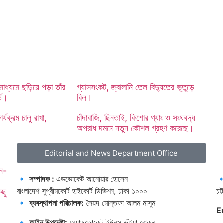
াধ্যমে ছড়িয়ে পড়া তাঁর
গ্যাসসংকট, জ্বালানি তেল বিদ্যুতের ভূতুড়ে
র্ত।
বিল।
র্যক্রম চালু রাখা,
চাঁদাবাজি, ছিনতাই, কিশোর গ্যাং ও সংঘবদ্ধ
অপরাধ দমনে নতুন কৌশল গ্রহণ করেছে।
Editorial and News Department Office
টন-
🔹
সম্পাদক :
এডভোকেট আনোয়ার হোসেন

বাংলাদেশ সুপ্রীমকোর্ট হাইকোর্ট ডিভিশন, ঢাকা ১০০০
চট্
িছু
🔹
ব্যবস্থাপনা পরিচালক:
সৈয়দ মোস্তফা আলম মাসুম
E
াঁর কিছু পারিবারিক মুহূর্ত।
🔹
আইন উপদেষ্টা:
অ্যাডভোকেট ইউনুস ভূঁইয়া রোকন