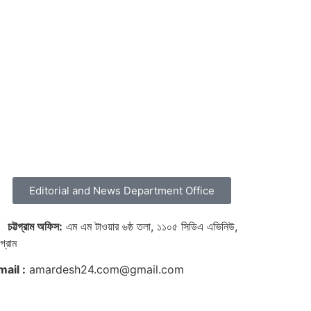
Editorial and News Department Office

চট্টগ্রাম অফিস:
এম এম টাওয়ার ৬ষ্ঠ তলা, ১১০৫ সিডিএ এভিনিউ,
টগ্রাম
mail :
amardesh24.com@gmail.com