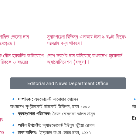
শোধিত তেলের দাম
সুনামগঞ্জের বিভিন্ন এলাকায় টানা ৯ ঘণ্টা বিদ্যুৎ
 বেড়েছে।
সরবরাহ বন্ধ থাকবে।
ীকে যৌন হয়রানির অভিযোগে
দেশে স্বর্ণের দাম কমিয়েছে বাংলাদেশ জুয়েলার্স
গরিককে ৩ বছরের
অ্যাসোসিয়েশন (বাজুস)।
Editorial and News Department Office
🔹
সম্পাদক :
এডভোকেট আনোয়ার হোসেন

বাংলাদেশ সুপ্রীমকোর্ট হাইকোর্ট ডিভিশন, ঢাকা ১০০০
চট্
🔹
ব্যবস্থাপনা পরিচালক:
সৈয়দ মোস্তফা আলম মাসুম
E
ুৎ
🔹
আইন উপদেষ্টা:
অ্যাডভোকেট ইউনুস ভূঁইয়া রোকন
িতে
🔹 ঢাকা অফিসঃ
ইস্কাটন বাংলা মোটর ঢাকা, ১২১৭