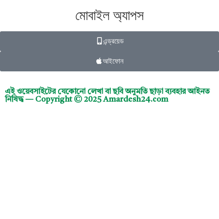
মোবাইল অ্যাপস
এন্ড্রয়েড
আইফোন
এই ওয়েবসাইটের যেকোনো লেখা বা ছবি অনুমতি ছাড়া ব্যবহার আইনত
নিষিদ্ধ — Copyright © 2025 Amardesh24.com
শুরুতেই ভিডিও ডকুমেন্টারি প্রদর্শনকে কেন্দ্র করে হট্টগোল।