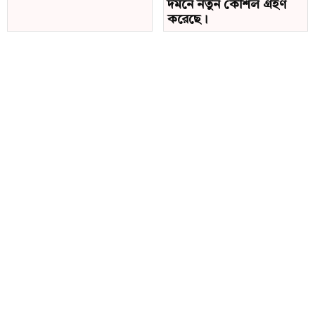
দমনে নতুন কৌশল গ্রহণ
ঢাকা বিশ্ববিদ্যালয় এলাকায় শিক্ষার্থীদের ওপর হামলা।
করেছে।
২৪ ঘণ্টা বাণিজ্য কার্যক্রম চালু রাখা, লজিস্টিকস।