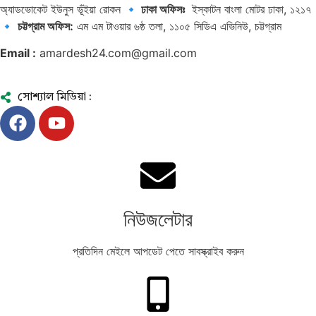
অ্যাডভোকেট ইউনুস ভূঁইয়া রোকন
🔹 ঢাকা অফিসঃ
ইস্কাটন বাংলা মোটর ঢাকা, ১২১৭
🔹
চট্টগ্রাম অফিস:
এম এম টাওয়ার ৬ষ্ঠ তলা, ১১০৫ সিডিএ এভিনিউ, চট্টগ্রাম
Email :
amardesh24.com@gmail.com
সোশ্যাল মিডিয়া :
নিউজলেটার
প্রতিদিন মেইলে আপডেট পেতে সাবস্ক্রাইব করুন
পটিয়ায় এক মার্কেট অগ্নিকাণ্ডে একটি মুদি দোকান পুড়ে ছাই
হয়েছে।