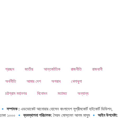
প্রচ্ছদ
জাতীয়
আন্তর্জাতিক
রাজনীতি
রাজধানী
অর্থনীতি
আমার দেশ
অপরাধ
খেলাধুলা
চট্টগ্রাম মহানগর
বিনোদন
মতামত
অন্যান্য
চাঁদাবাজি, ছিনতাই, কিশোর গ্যাং ও সংঘবদ্ধ অপরাধ দমনে নতুন
🔹
সম্পাদক :
এডভোকেট আনোয়ার হোসেন বাংলাদেশ সুপ্রীমকোর্ট হাইকোর্ট ডিভিশন,
কৌশল গ্রহণ করেছে।
ঢাকা ১০০০ 🔹
ব্যবস্থাপনা পরিচালক:
সৈয়দ মোস্তফা আলম মাসুম 🔹
আইন উপদেষ্টা: