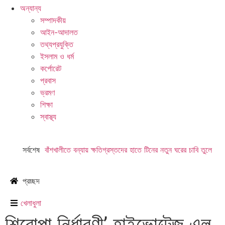
অন্যান্য
সম্পাদকীয়
আইন-আদালত
তথ্যপ্রযুক্তি
ইসলাম ও ধর্ম
কর্পোরেট
প্রবাস
ভ্রমণ
শিক্ষা
স্বাস্থ্য
সর্বশেষ
বাঁশখালীতে বন্যায় ক্ষতিগ্রস্তদের হাতে টিনের নতুন ঘরের চাবি তুলে
দিয়েছেন প্রধান মন্ত্রী।
প্রচ্ছদ
খেলাধুলা
শিরোপা নির্ধারণী’ হাইভোল্টেজ এল