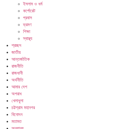
ইসলাম ও ধর্ম
কর্পোরেট
প্রবাস
ভ্রমণ
চিএ নায়ক ( সালমান শাহ) হত্যা মামলায় খলনায়ক ডন গ্রেপ্তার।
শিক্ষা
স্বাস্থ্য
প্রচ্ছদ
জাতীয়
আন্তর্জাতিক
রাজনীতি
রাজধানী
অর্থনীতি
আমার দেশ
অপরাধ
খেলাধুলা
চট্টগ্রাম মহানগর
বিনোদন
মতামত
অন্যান্য