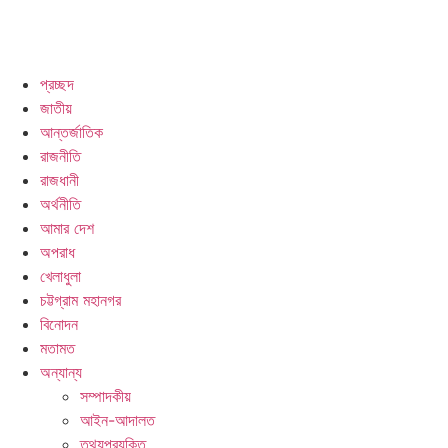
প্রচ্ছদ
জাতীয়
আন্তর্জাতিক
রাজনীতি
রাজধানী
অর্থনীতি
আমার দেশ
অপরাধ
খেলাধুলা
চট্টগ্রাম মহানগর
বিনোদন
মতামত
অন্যান্য
সম্পাদকীয়
আইন-আদালত
তথ্যপ্রযুক্তি