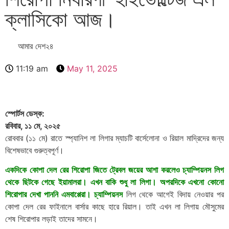
ক্লাসিকো আজ।
আমার দেশ২৪
11:19 am
May 11, 2025
স্পোর্টস ডেস্ক:
রবিবার, ১১ মে, ২০২৫
রোববার (১১ মে) রাতে স্প্যানিশ লা লিগার ম্যাচটি বার্সেলোনা ও রিয়াল মাদ্রিদের জন্য
Brazil হেলিকপ্টার বিধ্বস্ত হয়ে ৪ আরোহী নিহত।
বিশেষভাবে গুরুত্বপূর্ণ।
একদিকে কোপা দেল রের শিরোপা জিতে ট্রেবল জয়ের আশা করলেও চ্যাম্পিয়নস লিগ
থেকে ছিটকে গেছে ইয়ামালরা। এখন বাকি শুধু লা লিগা। অপরদিকে এখনো কোনো
শিরোপার দেখা পাননি এমবাপ্পেরা। চ্যাম্পিয়নস
লিগ থেকে আগেই বিদায় নেওয়ার পর
কোপা দেল রের ফাইনালে বার্সার কাছে হারে রিয়াল। তাই এখন লা লিগায় মৌসুমের
শেষ শিরোপার লড়াই তাদের সামনে।