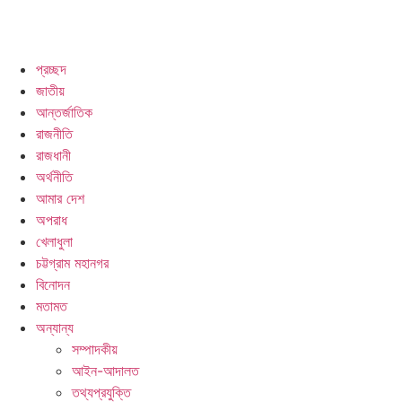
প্রচ্ছদ
জাতীয়
আন্তর্জাতিক
রাষ্ট্রপতি ফখরুল ইসলাম আলমগীরকে মনোনয়ন দেওয়ার সিদ্ধান্ত।
রাজনীতি
রাজধানী
অর্থনীতি
আমার দেশ
অপরাধ
খেলাধুলা
চট্টগ্রাম মহানগর
বিনোদন
মতামত
অন্যান্য
সম্পাদকীয়
আইন-আদালত
তথ্যপ্রযুক্তি