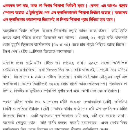
একরকম বলা যায়, আজ লা লিগার শিরোপা নির্ধারণী ম্যাচ। কেননা, এর আগেও বহুবার
স্পেনের ঘরোয়া এ টুর্নামেন্টের শেষ এল ক্লাসিকোতেই শিরোপা নির্ধারণ হয়েছে। আজকের
এল ক্লাসিকোয় কাতালানরা জিতলেই লা লিগার শিরোপা প্রায় নিশ্চিত হয়ে যাবে।
অন্যদিকে রিয়াল মাদ্রিদ জিতলে শিরোপার লড়াই আরও জমে উঠবে। তাই ট্রফি
জয়ের আশা বাঁচিয়ে রাখতে জিততেই হবে তাদের। কেননা, ১২ পয়েন্ট বাকি থাকতেই
কোচ হ্যান্সি ফ্লিকের বার্সেলোনার (৭৯ ও ৭৫) চেয়ে চার পয়েন্ট পিছিয়ে আছে রিয়াল।
লিগে শেষ ১৪টির ১৩টিতেই জিতেছে কাতালানরা।
এমনকি ঘরের মাঠে ৯টির ৮টিতে জয় পেয়েছে তারা। ২০২৫ সালেও অলিম্পিক
স্টেডিয়ামে অপরাজিত। বার্সা জিতলে তিন ম্যাচ বাকি থাকতেই ৭ পয়েন্ট নিয়ে এগিয়ে
এমন অবস্থায় কোনো বাবার পক্ষে বড় স্বপ্ন দেখা সম্ভব নয়।
যাবে। রিয়াল শেষ ৮ ম্যাচের ৭টিতে জিতেছে। বার্সার মাঠে আজ মৌসুমের চতুর্থ এল
ক্লাসিকো। আগের তিনটিতেই হেরেছে কোচ কার্লো আনচেলত্তির দল। প্রথমবার লা
লিগায়, দ্বিতীয় ও তৃতীয়বার স্প্যানিশ সুপার কাপ এবং কোপা দেল রের ফাইনালে।
প্রথম দুটিতে বার্সার হয়ে ৯ গোলের ৮টিই করেছেন লেভানদস্কি (৩টি), রাফিনিয়া
(৩টি) ও লামিনে ইয়ামাল (২টি)। আবার বার্সার মাঠে শেষ ৫টি এল ক্লাসিকোর ৪টিই
জিতেছে রিয়াল। ১০টি অ্যাওয়ে ক্লাসিকোতে ৫টি জয়, ৩টি ড্র করেছে তারা।
অনেকট সেকেন্ড হোম। তাই বার্সার জন্যও ম্যাচটি চ্যালেঞ্জের। এখন দেখার বিষয়
চ্যাম্পিয়নস লিগ থেকে বিদায়ের পর কাতালানরা কীভাবে প্রতিক্রিয়া দেখায়।