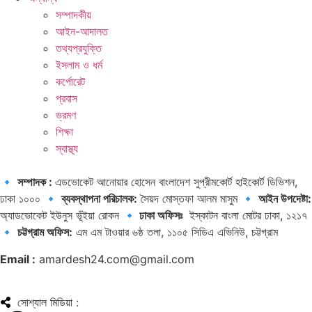
সম্পাদকীয়
আইন-আদালত
ক্ষমতাসম্পন্ন মাতারবাড়ী আল্ট্রা-সুপারক্রিটিক্যাল।
তথ্যপ্রযুক্তি
ইসলাম ও ধর্ম
কর্পোরেট
প্রবাস
ভ্রমণ
শিক্ষা
স্বাস্থ্য
🔹
সম্পাদক :
এডভোকেট আনোয়ার হোসেন বাংলাদেশ সুপ্রীমকোর্ট হাইকোর্ট ডিভিশন,
ঢাকা ১০০০ 🔹
ব্যবস্থাপনা পরিচালক:
সৈয়দ মোস্তফা আলম মাসুম 🔹
আইন উপদেষ্টা:
অ্যাডভোকেট ইউনুস ভূঁইয়া রোকন
🔹 ঢাকা অফিসঃ
ইস্কাটন বাংলা মোটর ঢাকা, ১২১৭
🔹
চট্টগ্রাম অফিস:
এম এম টাওয়ার ৬ষ্ঠ তলা, ১১০৫ সিডিএ এভিনিউ, চট্টগ্রাম
Email :
amardesh24.com@gmail.com
সোশ্যাল মিডিয়া :