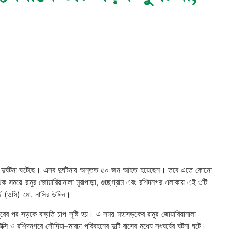
ড়ক দুর্ঘটনা ঘটেছে। এসব দুর্ঘটনায় অন্তত ৫০ জন আহত হয়েছেন। তবে এতে কোনো
ৃথক সময়ে রামুর জোয়ারিয়ানালা মুরাপাড়া, গুচ্ছগ্রাম এবং রশিদনগর এলাকায় এই ৩টি
্জ (ওসি) মো. নাসির উদ্দিন।
দুপুরের পর সড়কে বাড়তি চাপ সৃষ্টি হয়। এ সময় মহাসড়কের রামুর জোয়ারিয়ানালা
ক্সি ও রশিদনগরে সৌদিয়া–মারচা পরিবহনের দুটি বাসের মধ্যে সংঘর্ষের ঘটনা ঘটে।