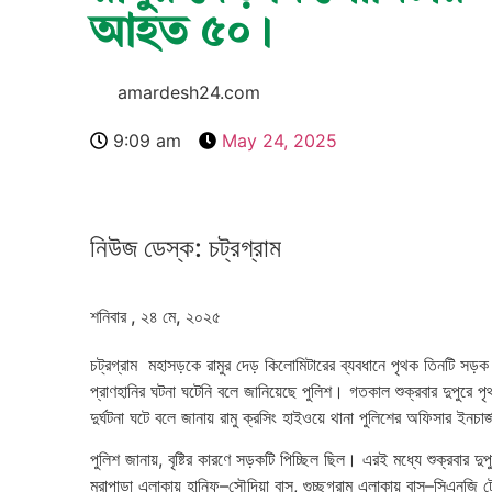
আহত ৫০।
amardesh24.com
9:09 am
May 24, 2025
নিউজ ডেস্ক: চট্রগ্রাম
শনিবার , ২৪ মে, ২০২৫
চট্রগ্রাম মহাসড়কে রামুর দেড় কিলোমিটারের ব্যবধানে পৃথক তিনটি স
প্রাণহানির ঘটনা ঘটেনি বলে জানিয়েছে পুলিশ। গতকাল শুক্রবার দুপুরে প
দুর্ঘটনা ঘটে বলে জানায় রামু ক্রসিং হাইওয়ে থানা পুলিশের অফিসার ইনচার
পুলিশ জানায়, বৃষ্টির কারণে সড়কটি পিচ্ছিল ছিল। এরই মধ্যে শুক্রবার 
মুরাপাড়া এলাকায় হানিফ–সৌদিয়া বাস, গুচ্ছগ্রাম এলাকায় বাস–সিএনজি টে