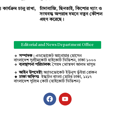
 কার্যক্রম চালু রাখা,
চাঁদাবাজি, ছিনতাই, কিশোর গ্যাং ও
সংঘবদ্ধ অপরাধ দমনে নতুন কৌশল
গ্রহণ করেছে।
 মুহূর্ত।
Editorial and News Department Office
🔹
সম্পাদক :
এডভোকেট আনোয়ার হোসেন
বাংলাদেশ সুপ্রীমকোর্ট হাইকোর্ট ডিভিশন, ঢাকা ১০০০
🔹
ব্যবস্থাপনা পরিচালক:
সৈয়দ মোস্তফা আলম মাসুম
🔹
আইন উপদেষ্টা:
অ্যাডভোকেট ইউনুস ভূঁইয়া রোকন
🔹 ঢাকা অফিসঃ
ইস্কাটন বাংলা মোটর ঢাকা, ১২১৭
বাংলাদেশ সুপ্রিম কোর্ট (হাইকোর্ট ডিভিশন)