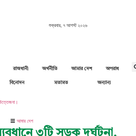
শুক্রবার, ৭ আগস্ট ২০২৬
রাজধানী
অর্থনীতি
আমার দেশ
অপরাধ
বিনোদন
মতামত
অন্যান্য
 উত্তেজনা।
আমার দেশ
যবধানে ৩টি সড়ক দুর্ঘটনা,