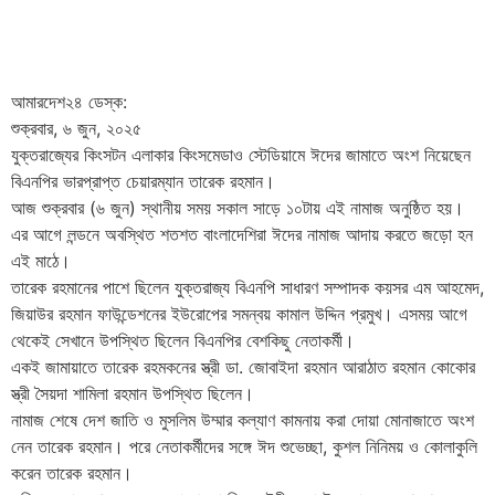
বিশ্ববাজারে অপরিশোধিত তেলের দাম
আমারদেশ২৪ ডেস্ক:
উল্লেখযোগ্য হারে বেড়েছে।
শুক্রবার, ৬ জুন, ২০২৫
যুক্তরাজ্যের কিংসটন এলাকার কিংসমেডাও স্টেডিয়ামে ঈদের জামাতে অংশ নিয়েছেন
বিএনপির ভারপ্রাপ্ত চেয়ারম্যান তারেক রহমান।
আজ শুক্রবার (৬ জুন) স্থানীয় সময় সকাল সাড়ে ১০টায় এই নামাজ অনুষ্ঠিত হয়।
এর আগে লন্ডনে অবস্থিত শতশত বাংলাদেশিরা ঈদের নামাজ আদায় করতে জড়ো হন
এই মাঠে।
তারেক রহমানের পাশে ছিলেন যুক্তরাজ্য বিএনপি সাধারণ সম্পাদক কয়সর এম আহমেদ,
জিয়াউর রহমান ফাউন্ডেশনের ইউরোপের সমন্বয় কামাল উদ্দিন প্রমুখ। এসময় আগে
থেকেই সেখানে উপস্থিত ছিলেন বিএনপির বেশকিছু নেতাকর্মী।
একই জামায়াতে তারেক রহমকনের স্ত্রী ডা. জোবাইদা রহমান আরাঠাত রহমান কোকোর
স্ত্রী সৈয়দা শামিলা রহমান উপস্থিত ছিলেন।
নামাজ শেষে দেশ জাতি ও মুসলিম উম্মার কল্যাণ কামনায় করা দোয়া মোনাজাতে অংশ
নেন তারেক রহমান। পরে নেতাকর্মীদের সঙ্গে ঈদ শুভেচ্ছা, কুশল নিনিময় ও কোলাকুলি
করেন তারেক রহমান।