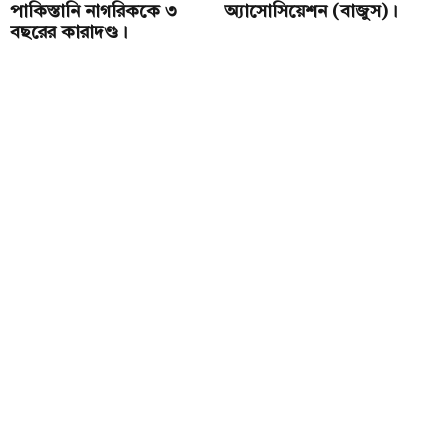
আবারও বেড়েছে স্বর্ণের দাম, এবার প্রতি ভরিতে
পাকিস্তানি নাগরিককে ৩
অ্যাসোসিয়েশন (বাজুস)।
বছরের কারাদণ্ড।
৪ হাজার ৩৭৪ টাকা বাড়িয়েছে : বাজুস।
ঘুমন্ত নারী যাত্রীকে যৌন হয়রানির অভিযোগে এক