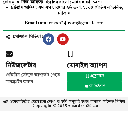
রোকন
🔹 ঢাকা অফিসঃ
ইস্কাটন বাংলা মোটর ঢাকা, ১২১৭
🔹
চট্টগ্রাম অফিস:
এম এম টাওয়ার ৬ষ্ঠ তলা, ১১০৫ সিডিএ এভিনিউ,
চট্টগ্রাম
Email :
amardesh24.com@gmail.com
সোশ্যাল মিডিয়া :
নিউজলেটার
মোবাইল অ্যাপস
প্রতিদিন মেইলে আপডেট পেতে
এন্ড্রয়েড
সাবস্ক্রাইব করুন
আইফোন
এই ওয়েবসাইটের যেকোনো লেখা বা ছবি অনুমতি ছাড়া ব্যবহার আইনত নিষিদ্ধ
এসএসসি ও সমমানের পরীক্ষার ফল আগামী ১০
— Copyright © 2025 Amardesh24.com
আগস্ট প্রকাশ করা হবে।