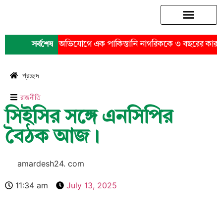
চট্টগ্রাম মহানগর
ত্রীকে যৌন হয়রানির অভিযোগে এক পাকিস্তানি নাগরিককে ৩ বছরের কারাদণ্
সর্বশেষ
প্রচ্ছদ
রাজনীতি
সিইসির সঙ্গে এনসিপির
বৈঠক আজ।
amardesh24. com
11:34 am
July 13, 2025