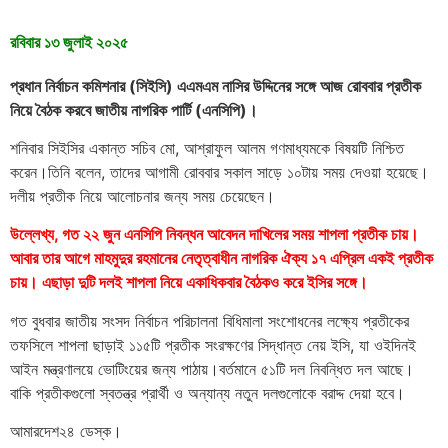
রবিবার ১৩ জুলাই ২০২৫
প্রধান নির্বাচন কমিশনার (সিইসি) এএমএম নাসির উদ্দিনের সঙ্গে আজ রোববার প্রতীক
নিয়ে বৈঠক করবে জাতীয় নাগরিক পার্টি (এনসিপি)।
শনিবার সিইসির একান্ত সচিব মো, আশ্রাফুল আলম গণমাধ্যমকে বিষয়টি নিশ্চিত
করেন।তিনি বলেন, তাদের আগামী রোববার সকাল সাড়ে ১০টায় সময় দেওয়া হয়েছে।
দলীয় প্রতীক নিয়ে আলোচনার জন্য সময় চেয়েছেন।
উল্লেখ্য, গত ২২ জুন এনসিপি নিবন্ধন আবেদন দাখিলের সময় শাপলা প্রতীক চায়।
আবার তার আগে মাহমুদুর রহমানের নেতৃত্বাধীন নাগরিক ঐক্য ১৭ এপ্রিল একই প্রতীক
চায়। এছাড়া দুটি দলই শাপলা নিয়ে একাধিকবার বৈঠকও করে ইসির সঙ্গে।
গত বুধবার জাতীয় সংসদ নির্বাচন পরিচালনা বিধিমালা সংশোধনের লক্ষ্যে প্রতীকের
তফসিলে শাপলা ছাড়াই ১১৫টি প্রতীক সংরক্ষণের সিদ্ধান্ত নেয় ইসি, যা ওইদিনই
আইন মন্ত্রণালয়ে ভোটিংয়ের জন্য পাঠায়।বর্তমানে ৫১টি দল নিবন্ধিত দল আছে।
বাকি প্রতীকগুলো স্বতন্ত্র প্রার্থী ও অন্যান্য নতুন দলগুলোকে বরাদ্দ দেয়া হবে।
আমারদেশ২৪ ডেস্ক।